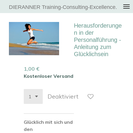
Zum
DIERANNER Training-Consulting-Excellence.
Hauptinhalt
springen
Herausforderunge
n in der
Personalführung -
Anleitung zum
Glücklichsein
1,00 €
Kostenloser Versand
Deaktiviert
Glücklich mit sich und
den