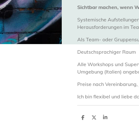
Sichtbar machen, wenn Wo
Systemische Aufstellungen
Herausforderungen im Tea
Als Team- oder Gruppensu
Deutschsprachiger Raum
Alle Workshops und Superv
Umgebung (Italien) angebo
Preise nach Vereinbarung,
Ich bin flexibel und liebe
T
T
T
e
e
e
i
i
i
l
l
l