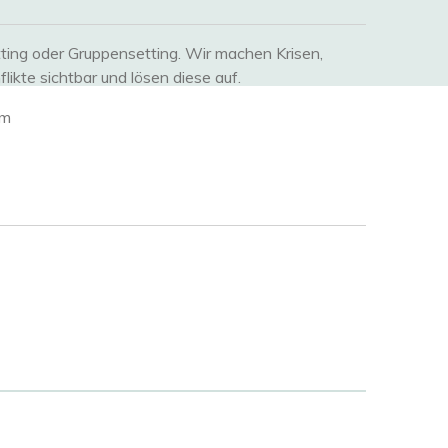
ting oder Gruppensetting. Wir machen Krisen,
ikte sichtbar und lösen diese auf.
um