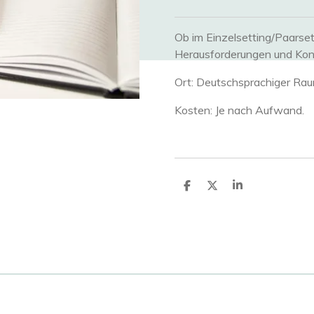
Ob im Einzelsetting/Paarset
Herausforderungen und Konfl
Ort: Deutschsprachiger Ra
Kosten: Je nach Aufwand.
T
T
T
e
e
e
i
i
i
l
l
l
e
e
e
n
n
n