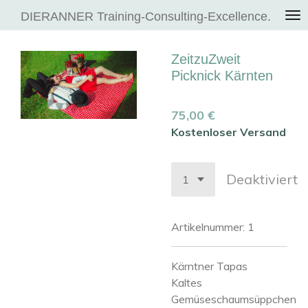
Zum
DIERANNER Training-Consulting-Excellence.
Hauptinhalt
springen
ZeitzuZweit
Picknick Kärnten
75,00 €
Kostenloser Versand
Deaktiviert
Artikelnummer:
1
Kärntner Tapas
Kaltes
Gemüseschaumsüppchen