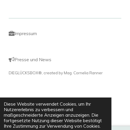
i
i
i
i
l
l
l
l
e
e
e
e
n
n
n
n
Impressum
Presse und News
DIEGLÜCKSBOX®, created by Mag. Cornelia Ranner
Diese Website verwendet Cookies, um Ihr
Nutzererlebnis zu verbessern und
maßgeschneiderte Anzeigen anzuzeigen. Die
fortgesetzte Nutzung dieser Website bestätigt
Ihre Zustimmung zur Verwendung von Cookies.