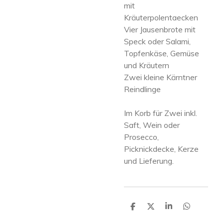
mit
Kräuterpolentaecken
Vier Jausenbrote mit
Speck oder Salami,
Topfenkäse, Gemüse
und Kräutern
Zwei kleine Kärntner
Reindlinge
Im Korb für Zwei inkl.
Saft, Wein oder
Prosecco,
Picknickdecke, Kerze
und Lieferung.
T
T
T
T
e
e
e
e