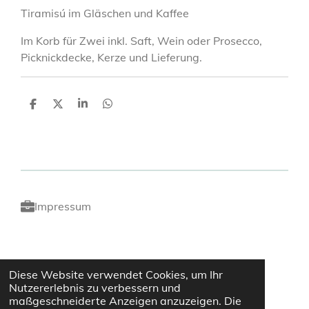
Tiramisú im Gläschen und Kaffee
Im Korb für Zwei inkl. Saft, Wein oder Prosecco,
Picknickdecke, Kerze und Lieferung.
T
T
T
T
e
e
e
e
i
i
i
i
l
l
l
l
e
e
e
e
n
n
n
n
Impressum
Presse und News
Diese Website verwendet Cookies, um Ihr
Nutzererlebnis zu verbessern und
maßgeschneiderte Anzeigen anzuzeigen. Die
DIEGLÜCKSBOX®, created by Mag. Cornelia Ranner