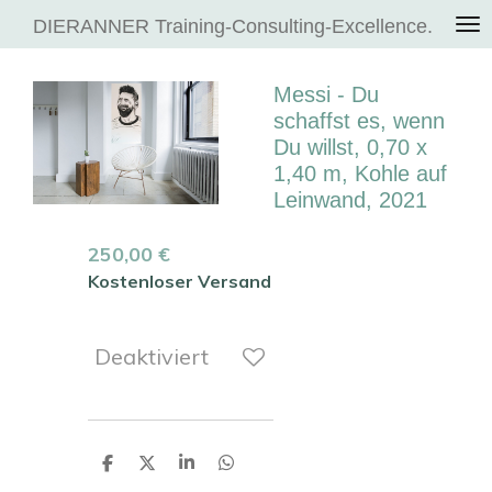
Zum
DIERANNER Training-Consulting-Excellence.
Hauptinhalt
springen
Messi - Du
schaffst es, wenn
Du willst, 0,70 x
1,40 m, Kohle auf
Leinwand, 2021
250,00 €
Kostenloser Versand
Deaktiviert
T
T
T
T
e
e
e
e