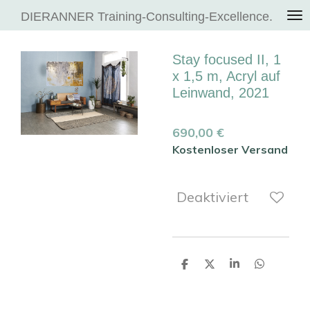
Zum
DIERANNER Training-Consulting-Excellence.
Hauptinhalt
springen
Stay focused II, 1
x 1,5 m, Acryl auf
Leinwand, 2021
690,00 €
Kostenloser Versand
Deaktiviert
T
T
T
T
e
e
e
e
i
i
i
i
l
l
l
l