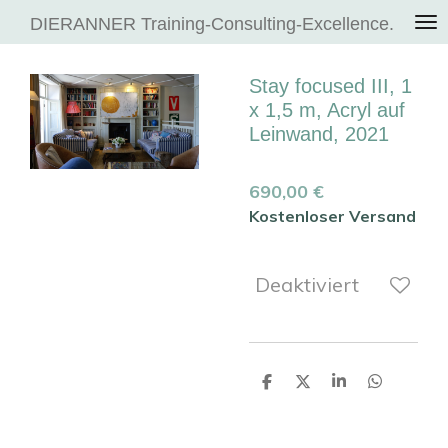
Zum
DIERANNER Training-Consulting-Excellence.
Hauptinhalt
springen
Stay focused III, 1
x 1,5 m, Acryl auf
Leinwand, 2021
690,00 €
Kostenloser Versand
Deaktiviert
T
T
T
T
e
e
e
e
i
i
i
i
l
l
l
l