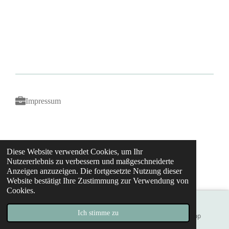
l
l
l
l
e
e
e
e
n
n
n
n
Impressum
Presse und News
Diese Website verwendet Cookies, um Ihr
Nutzererlebnis zu verbessern und maßgeschneiderte
DIEGLÜCKSBOX®, created by Mag. Cornelia Ranner
Anzeigen anzuzeigen. Die fortgesetzte Nutzung dieser
Website bestätigt Ihre Zustimmung zur Verwendung von
Cookies.
Ich stimme zu
E-Mail
Telefon
WhatsApp