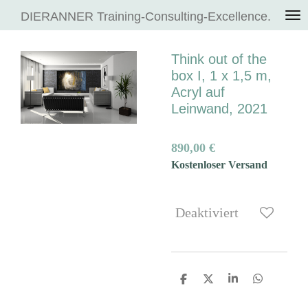
Zum
DIERANNER Training-Consulting-Excellence.
Hauptinhalt
springen
Think out of the
box I, 1 x 1,5 m,
Acryl auf
Leinwand, 2021
890,00 €
Kostenloser Versand
Deaktiviert
T
T
T
T
e
e
e
e
i
i
i
i