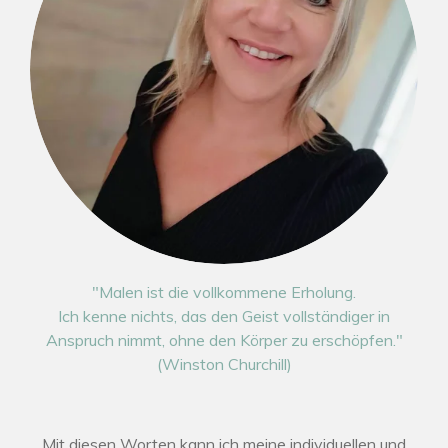
"Malen ist die vollkommene Erholung.
Ich kenne nichts, das den Geist vollständiger in
Anspruch nimmt, ohne den Körper zu erschöpfen."
(Winston Churchill)
Mit diesen Worten kann ich meine individuellen und